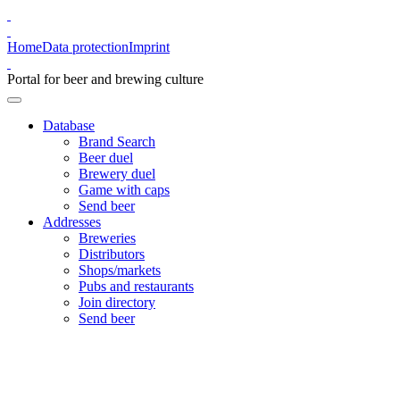
Home
Data protection
Imprint
Portal for beer and brewing culture
Database
Brand Search
Beer duel
Brewery duel
Game with caps
Send beer
Addresses
Breweries
Distributors
Shops/markets
Pubs and restaurants
Join directory
Send beer
Brauerei Gutmann