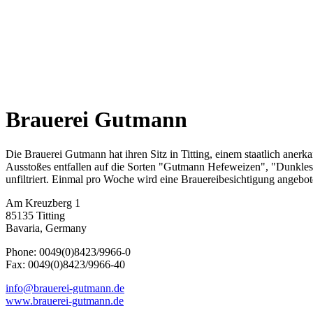
Die Brauerei Gutmann hat ihren Sitz in Titting, einem staatlich aner
Ausstoßes entfallen auf die Sorten "Gutmann Hefeweizen", "Dunkles 
unfiltriert. Einmal pro Woche wird eine Brauereibesichtigung angebot
Am Kreuzberg 1
85135 Titting
Bavaria, Germany
Phone: 0049(0)8423/9966-0
Fax: 0049(0)8423/9966-40
info@brauerei-gutmann.de
www.brauerei-gutmann.de
Slogans
:
Gutmann - gutes Bier
Brands:
Gutmann
Beers of brand 'Gutmann'